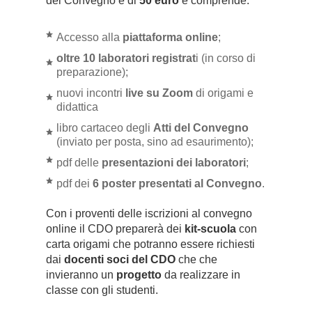
del Convegno è di
50 euro
e comprende:
Accesso alla
piattaforma online
;
oltre 10 laboratori registrat
i (in corso di
preparazione);
nuovi incontri
live su Zoom
di origami e
didattica
libro cartaceo degli
Atti del Convegno
(inviato per posta, sino ad esaurimento);
pdf delle
presentazioni dei laboratori
;
pdf dei
6 poster presentati al Convegno
.
Con i proventi delle iscrizioni al convegno
online il CDO preparerà dei
kit-scuola
con
carta origami che potranno essere richiesti
dai
docenti soci del CDO
che che
invieranno un
progetto
da realizzare in
classe con gli studenti.